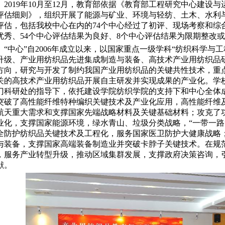
2019
年
10
月至
12
月，教育部依据《教育部工程研究中心建设与
评估细则》，组织开展了能源与矿业、环境与轻纺、土木、水利
评估，包括我校中心在内的
74
个中心经过了初评、现场考察和综
优秀、
54
个中心评估结果为良好、
8
个中心评估结果为限期整改或
“中心”自
2006
年成立以来，以国家重点一级学科
“
纺织科学与工
升级、产业用纺织品先进集成制造与装备、高技术产业用纺织品
方向，研究与开发了制约我国产业用纺织品的关键共性技术，重
关的高技术产业用纺织品开展自主研发并实现成果的产业化。学
门科研处的指导下，依托建设学院纺织学院的支持下和中心全体成
突破了高性能纤维特种编织关键技术及产业化应用，高性能纤维
航天重大需求和支撑国家先端战略材料及关键基础材料；攻克了
业化，支撑国家能源环境，绿水青山、垃圾分类战略，
“
一带一路
全防护纺织品关键技术及工程化，服务国家医卫防护大健康战略
与装备，支撑国家高端装备制造业并突破卡脖子关键技术。在规
，服务产业转型升级，推动区域集群发展，支撑政府决策咨询，
献。