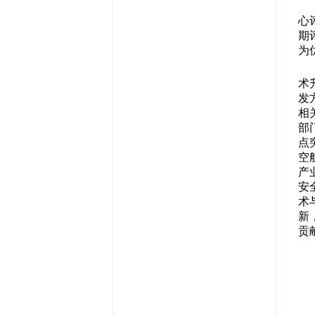
心
期
为
术
发
相
部
点
空
产
安
术
新
贡