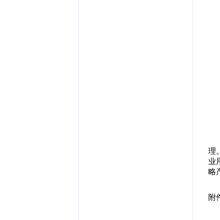
理
业
略
附