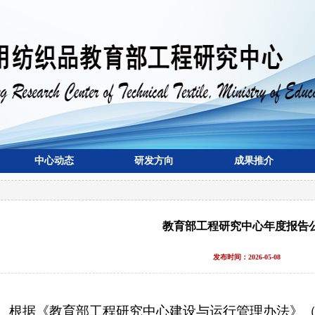
中心动态
研发方向
成果推介
教育部工程研究中心年度报告
发布时间：2026-05-08
根据《教育部工程研究中心建设与运行管理办法》