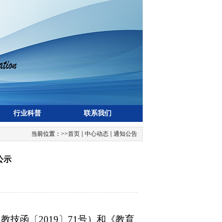
行业科普
联系我们
当前位置：
>>
首页
中心动态
通知公告
公示
（教技函〔
2019
〕
71
号
）和《
教育