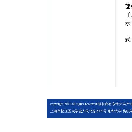
部
〔
示
式
copyright 2019 all rights reserved 版
上海市松江区大学城人民北路2999号 东华大学 纺织学