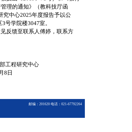
行管理的通知
》（教科技厅函
研究中心
2025
年度报告予以公
区
3
号学院楼
3047
室。
意见反馈至联系人傅婷，联系方
部工程研究中心
月
8
日
邮编：201620 电话：021-67792264